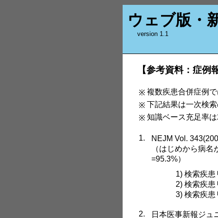
ウェブ版・
version 1.1
【参考資料：症例
複数疾患合併症例で
※
下記結果は一次検索
※
知識ベース充足率は2
※
1.
NEJM Vol. 3
（はじめから病名
=95.3%）
1) 検索疾
2) 検索疾
3) 検索疾
2.
日本医事新報ジュニア版（