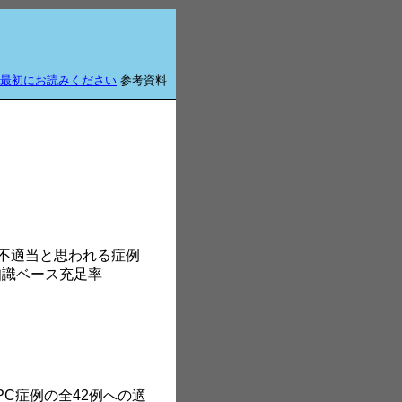
最初にお読みください
参考資料
たは適用不適当と思われる症例
知識ベース充足率
d CPC症例の全42例への適