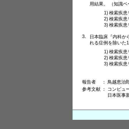
用結果。 （知識ベ
1) 検索疾
2) 検索疾
3) 検索疾
3.
日本臨床『内科から
れる症例を除いた1
1) 検索疾
2) 検索疾
3) 検索疾
報告者
：
鳥越恵治郎（t
参考文献
：
コンピュ
日本医事新報 