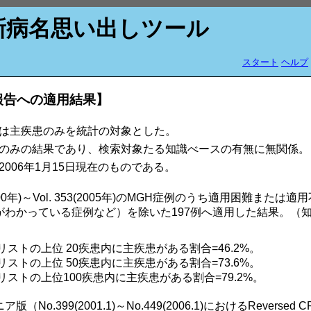
新病名思い出しツール
スタート
ヘルプ
報告への適用結果】
は主疾患のみを統計の対象とした。
のみの結果であり、検索対象たる知識べースの有無に無関係。
006年1月15日現在のものである。
43(2000年)～Vol. 353(2005年)のMGH症例のうち適用困難ま
がわかっている症例など）を除いた197例へ適用した結果。（
患リストの上位 20疾患内に主疾患がある割合=46.2%。
患リストの上位 50疾患内に主疾患がある割合=73.6%。
患リストの上位100疾患内に主疾患がある割合=79.2%。
No.399(2001.1)～No.449(2006.1)におけるReverse