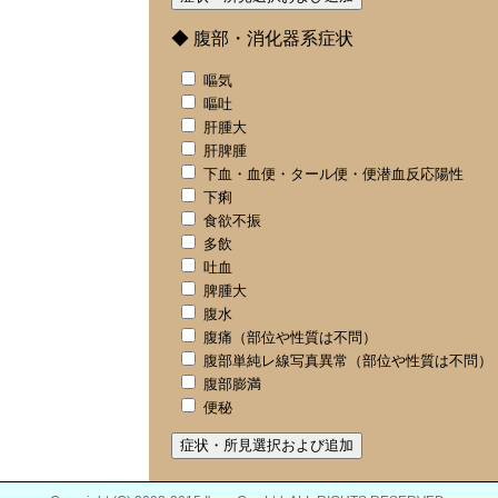
◆ 腹部・消化器系症状
嘔気
嘔吐
肝腫大
肝脾腫
下血・血便・タール便・便潜血反応陽性
下痢
食欲不振
多飲
吐血
脾腫大
腹水
腹痛（部位や性質は不問）
腹部単純レ線写真異常（部位や性質は不問）
腹部膨満
便秘