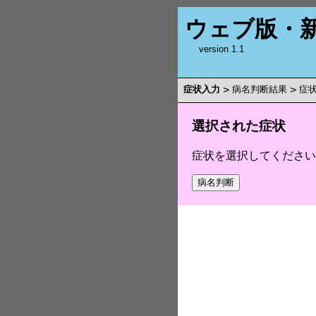
ウェブ版・
version 1.1
症状入力
>
病名判断結果
>
症
選択された症状
症状を選択してください