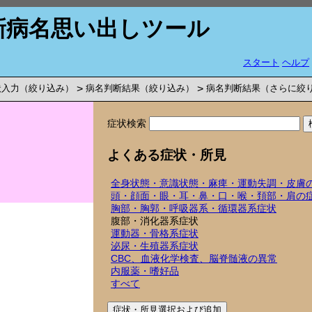
新病名思い出しツール
スタート
ヘルプ
状入力（絞り込み）
>
病名判断結果（絞り込み）
>
病名判断結果（さらに絞
症状検索
よくある症状・所見
全身状態・意識状態・麻痺・運動失調・皮膚
頭・顔面・眼・耳・鼻・口・喉・頚部・肩の
胸部・胸郭・呼吸器系・循環器系症状
腹部・消化器系症状
運動器・骨格系症状
泌尿・生殖器系症状
CBC、血液化学検査、脳脊髄液の異常
内服薬・嗜好品
すべて