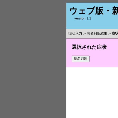
ウェブ版・
version 1.1
症状入力
>
病名判断結果
>
症
選択された症状