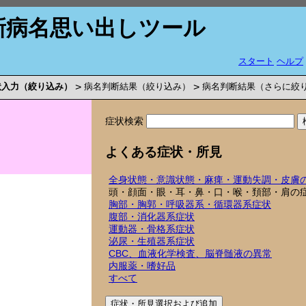
新病名思い出しツール
スタート
ヘルプ
状入力（絞り込み）
>
病名判断結果（絞り込み）
>
病名判断結果（さらに絞
症状検索
よくある症状・所見
全身状態・意識状態・麻痺・運動失調・皮膚
頭・顔面・眼・耳・鼻・口・喉・頚部・肩の
胸部・胸郭・呼吸器系・循環器系症状
腹部・消化器系症状
運動器・骨格系症状
泌尿・生殖器系症状
CBC、血液化学検査、脳脊髄液の異常
内服薬・嗜好品
すべて