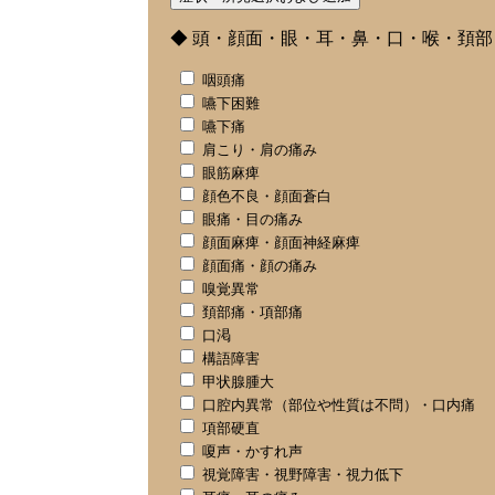
◆ 頭・顔面・眼・耳・鼻・口・喉・頚
咽頭痛
嚥下困難
嚥下痛
肩こり・肩の痛み
眼筋麻痺
顔色不良・顔面蒼白
眼痛・目の痛み
顔面麻痺・顔面神経麻痺
顔面痛・顔の痛み
嗅覚異常
頚部痛・項部痛
口渇
構語障害
甲状腺腫大
口腔内異常（部位や性質は不問）・口内痛
項部硬直
嗄声・かすれ声
視覚障害・視野障害・視力低下