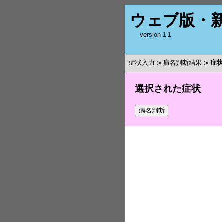
ウェブ版・
version 1.1
症状入力
>
病名判断結果
>
症
選択された症状