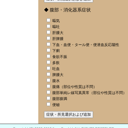
◆ 腹部・消化器系症状
嘔気
嘔吐
肝腫大
肝脾腫
下血・血便・タール便・便潜血反応陽性
下痢
食欲不振
多飲
吐血
脾腫大
腹水
腹痛（部位や性質は不問）
腹部単純レ線写真異常（部位や性質は不問）
腹部膨満
便秘