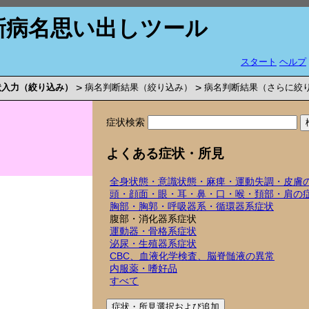
新病名思い出しツール
スタート
ヘルプ
状入力（絞り込み）
>
病名判断結果（絞り込み）
>
病名判断結果（さらに絞
症状検索
よくある症状・所見
全身状態・意識状態・麻痺・運動失調・皮膚
頭・顔面・眼・耳・鼻・口・喉・頚部・肩の
胸部・胸郭・呼吸器系・循環器系症状
腹部・消化器系症状
運動器・骨格系症状
泌尿・生殖器系症状
CBC、血液化学検査、脳脊髄液の異常
内服薬・嗜好品
すべて