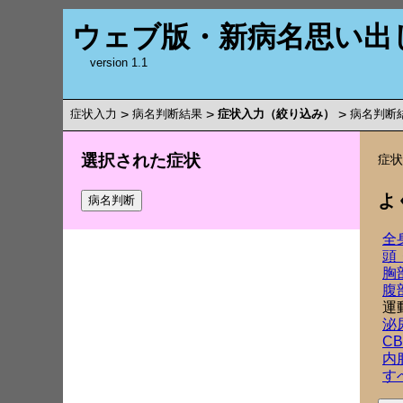
ウェブ版・新病名思い出
version 1.1
症状入力
>
病名判断結果
>
症状入力（絞り込み）
>
病名判断
選択された症状
症
よ
全
頭
胸
腹
運
泌
C
内
す