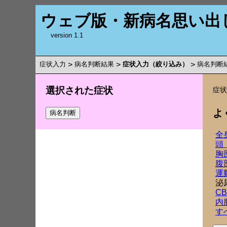
ウェブ版・新病名思い出
version 1.1
症状入力
>
病名判断結果
>
症状入力（絞り込み）
>
病名判断
選択された症状
症
よ
全
頭
胸
腹
運
泌
C
内
す