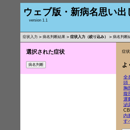
ウェブ版・新病名思い出
version 1.1
症状入力
>
病名判断結果
>
症状入力（絞り込み）
>
病名判断
選択された症状
症
よ
全
頭
胸
腹
運
泌
C
内
す