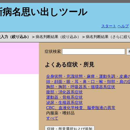
新病名思い出しツール
スタート
ヘルプ
状入力（絞り込み）
>
病名判断結果（絞り込み）
>
病名判断結果（さらに絞
症状検索
よくある症状・所見
全身状態・意識状態・麻痺・運動失調・皮膚
頭・顔面・眼・耳・鼻・口・喉・頚部・肩の
胸部・胸郭・呼吸器系・循環器系症状
腹部・消化器系症状
運動器・骨格系症状
泌尿・生殖器系症状
CBC、血液化学検査、脳脊髄液の異常
内服薬・嗜好品
すべて