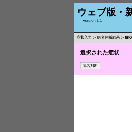
ウェブ版・
version 1.1
症状入力
>
病名判断結果
>
症
選択された症状