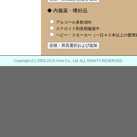
◆ 内服薬・嗜好品
アルコール多飲傾向
ステロイド剤長期服薬中
ヘビー・スモーカー（一日４０本以上の愛煙
Copyright (C) 2003-2015 I'rom Co., Ltd. ALL RIGHTS RESERVED.