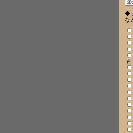
◆
な
在