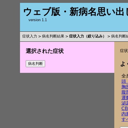
ウェブ版・新病名思い出
version 1.1
症状入力
>
病名判断結果
>
症状入力（絞り込み）
>
病名判断
選択された症状
症
よ
全
頭
胸
腹
運
泌
C
内
す