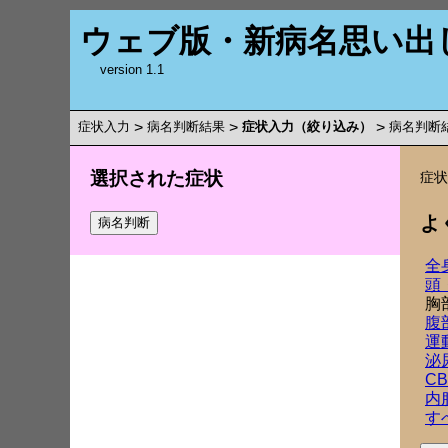
ウェブ版・新病名思い出
version 1.1
症状入力
>
病名判断結果
>
症状入力（絞り込み）
>
病名判断
選択された症状
症
よ
全
頭
胸
腹
運
泌
C
内
す