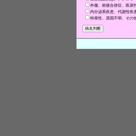
外傷、術後合併症、医原
内分泌系疾患、代謝性疾
特発性、原因不明、その