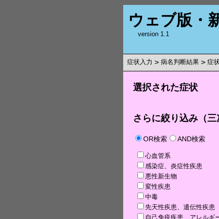
ウェブ版・
version 1.1
症状入力
>
病名判断結果
>
症
選択された症状
さらに絞り込み（三
OR検索
AND検索
心血管系
感染症、炎症性疾患
悪性新生物
変性疾患
中毒
先天性疾患、遺伝性疾患
自己免疫疾患、アレルギ