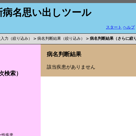
新病名思い出しツール
スタート
ヘルプ
状入力（絞り込み）
>
病名判断結果（絞り込み）
>
病名判断結果（さらに絞
病名判断結果
該当疾患がありません
次検索）
ー性疾患