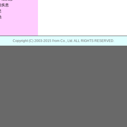
性疾患
患
他
Copyright (C) 2003-2015 I'rom Co., Ltd. ALL RIGHTS RESERVED.