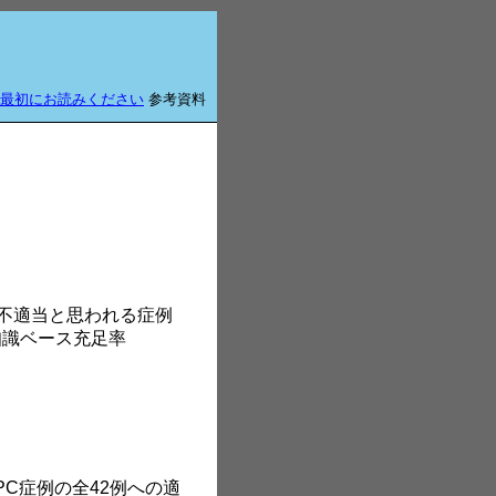
最初にお読みください
参考資料
たは適用不適当と思われる症例
知識ベース充足率
d CPC症例の全42例への適