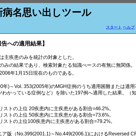
新病名思い出しツール
スタート
ヘルプ
報告への適用結果】
は主疾患のみを統計の対象とした。
のみの結果であり、検索対象たる知識べースの有無に無関係。
006年1月15日現在のものである。
43(2000年)～Vol. 353(2005年)のMGH症例のうち適用困難ま
がわかっている症例など）を除いた197例へ適用した結果。（
患リストの上位 20疾患内に主疾患がある割合=46.2%。
患リストの上位 50疾患内に主疾患がある割合=73.6%。
患リストの上位100疾患内に主疾患がある割合=79.2%。
No.399(2001.1)～No.449(2006.1)におけるReverse