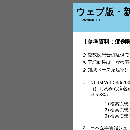
ウェブ版・
version 1.1
【参考資料：症例
複数疾患合併症例で
※
下記結果は一次検索
※
知識ベース充足率は2
※
1.
NEJM Vol. 3
（はじめから病名
=95.3%）
1) 検索疾
2) 検索疾
3) 検索疾
2.
日本医事新報ジュニア版（