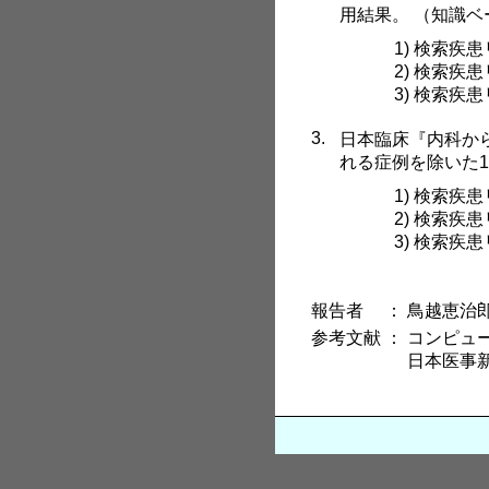
用結果。 （知識ベ
1) 検索疾
2) 検索疾
3) 検索疾
3.
日本臨床『内科から
れる症例を除いた1
1) 検索疾
2) 検索疾
3) 検索疾
報告者
：
鳥越恵治郎（t
参考文献
：
コンピュ
日本医事新報 