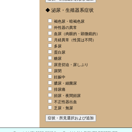
◆ 泌尿・生殖器系症状
褐色尿・暗褐色尿
外性器の異常
血尿（肉眼的・顕微鏡的）
月経異常（性質は不問）
多尿
蛋白尿
糖尿
尿意切迫・尿しぶり
尿閉
妊娠中
膿尿・細菌尿
排尿痛
頻尿・夜間頻尿
不正性器出血
乏尿・無尿