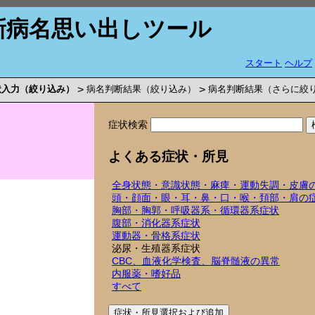
新病名思い出しツール
スタート
ヘルプ
状入力（絞り込み）
>
病名判断結果（絞り込み）
>
病名判断結果（さらに絞
症状検索
よくある症状・所見
全身状態・意識状態・麻痺・運動失調・皮膚
頭・顔面・眼・耳・鼻・口・喉・頚部・肩の
胸部・胸郭・呼吸器系・循環器系症状
腹部・消化器系症状
運動器・骨格系症状
泌尿・生殖器系症状
CBC、血液化学検査、脳脊髄液の異常
内服薬・嗜好品
すべて