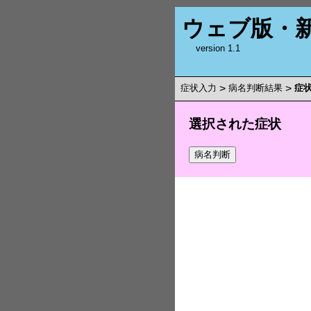
ウェブ版・
version 1.1
症状入力
>
病名判断結果
>
症
選択された症状