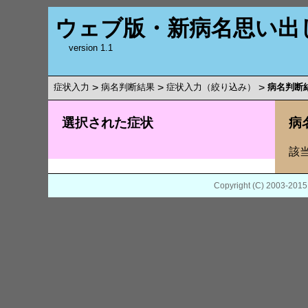
ウェブ版・新病名思い出
version 1.1
症状入力
>
病名判断結果
>
症状入力（絞り込み）
>
病名判断
選択された症状
病
該
Copyright (C) 2003-201